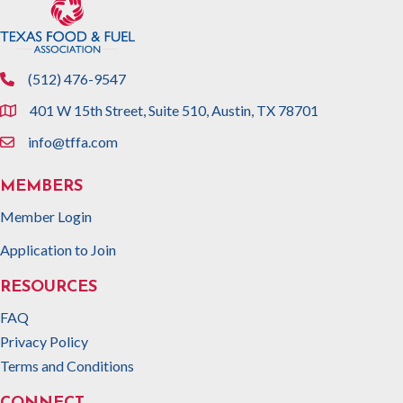
(512) 476-9547
phone
401 W 15th Street, Suite 510, Austin, TX 78701
location
info@tffa.com
email
MEMBERS
Member Login
Application to Join
RESOURCES
FAQ
Privacy Policy
Terms and Conditions