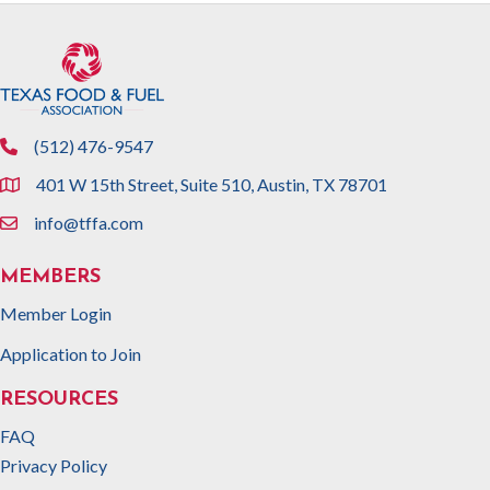
(512) 476-9547
phone
401 W 15th Street, Suite 510, Austin, TX 78701
location
info@tffa.com
email
MEMBERS
Member Login
Application to Join
RESOURCES
FAQ
Privacy Policy